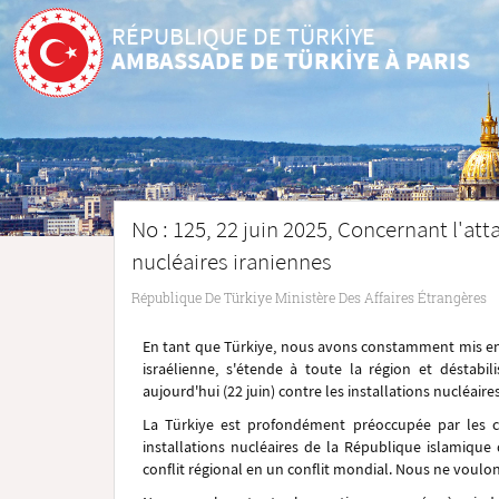
RÉPUBLIQUE DE TÜRKİYE
AMBASSADE DE TÜRKİYE À PARIS
No : 125, 22 juin 2025, Concernant l'att
nucléaires iraniennes
République De Türkiye Ministère Des Affaires Étrangères
En tant que Türkiye, nous avons constamment mis en g
israélienne, s'étende à toute la région et déstabi
aujourd'hui (22 juin) contre les installations nucléair
La Türkiye est profondément préoccupée par les co
installations nucléaires de la République islamique
conflit régional en un conflit mondial. Nous ne voulon