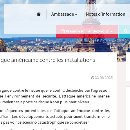
Ambassade
Notes d’information
Prendre un rendez-vous
I
aque américaine contre les installations
22.06.2025
arde contre le risque que le conflit, déclenché par l'agression
lise l'environnement de sécurité. L'attaque américaine menée
es iraniennes a porté ce risque à son plus haut niveau.
nséquences potentielles de l'attaque américaine contre les
 d'Iran. Les développements actuels pourraient transformer le
s pas voir ce scénario catastrophique se concrétiser.